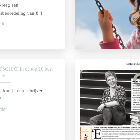
kreeg een
ksbeoordeling van 8.4
rder
SCHAT In de top 10 best
te ...
j kun je een schrijver
?
rder