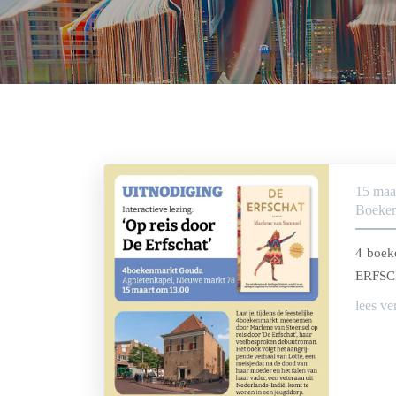
15 maa
Boeken
4 boek
ERFS
lees ve