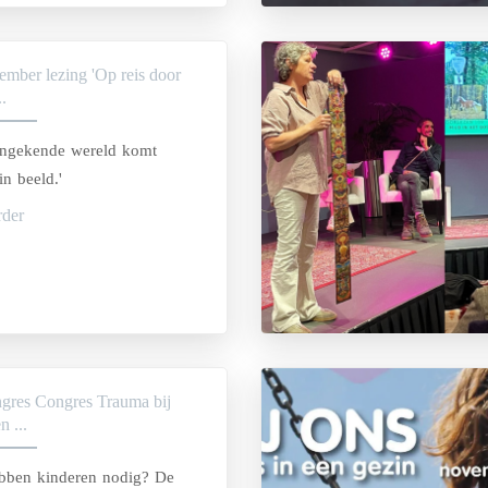
ember lezing 'Op reis door
..
ongekende wereld komt
in beeld.'
rder
ngres Congres Trauma bij
n ...
bben kinderen nodig? De