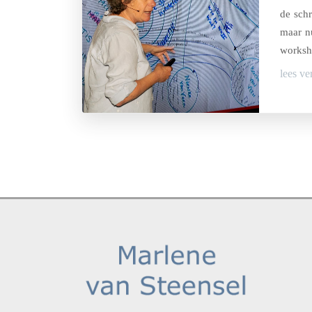
de sch
maar n
worksh
lees ve