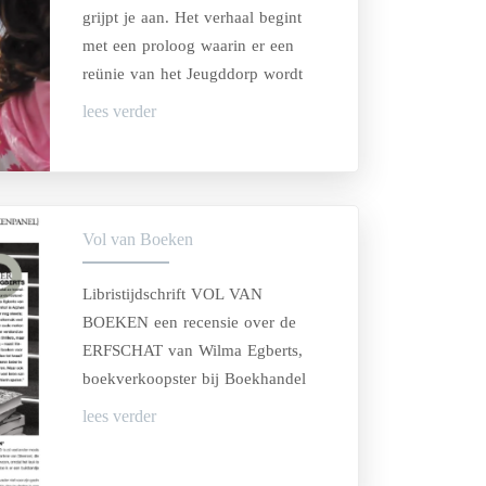
grijpt je aan. Het verhaal begint
met een proloog waarin er een
reünie van het Jeugddorp wordt
beschreven. In de proloog komen
lees verder
alle hoofdpersonen langs en dat
maakt dat je direct in het boek zit
én wilt weten wat al die
hoofdpersonen te maken hebben
Vol van Boeken
met het verhaal.'
Libristijdschrift VOL VAN
BOEKEN een recensie over de
ERFSCHAT van Wilma Egberts,
boekverkoopster bij Boekhandel
Haasbeek.
lees verder