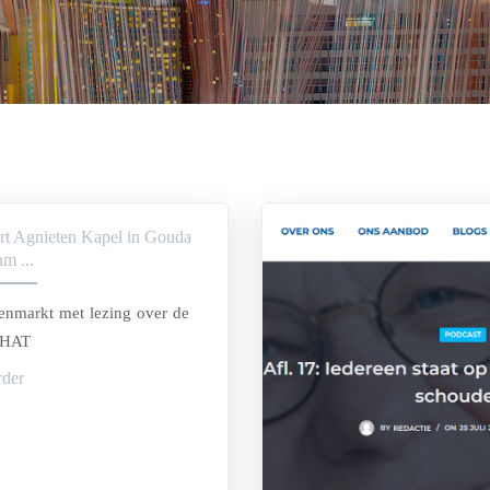
rt Agnieten Kapel in Gouda
m ...
enmarkt met lezing over de
CHAT
rder