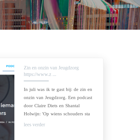
Zin en onzin van Jeugdzorg
https://www.z ...
In juli was ik te gast bij: de zin en
onzin van Jeugdzorg. Een podcast
door Claire Diets en Shantal
Holwijn: 'Op wiens schouders sta
jij?!
lees verder