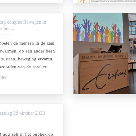
org congres Bewegen in
nhei ...
oeten de mensen in de zaal
opwarmen, op een ander been
te staan, beweging ervaren,
woorden van de spreker
een nieuw perspectief te
rder
 ontvangen.
versdag 28 oktober 2023
t
 nog zelf in het publiek op