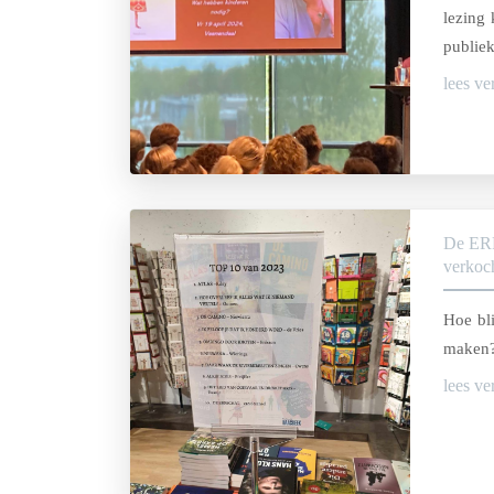
lezing 
publie
lees ve
De ERF
verkoch
Hoe bli
maken
lees ve