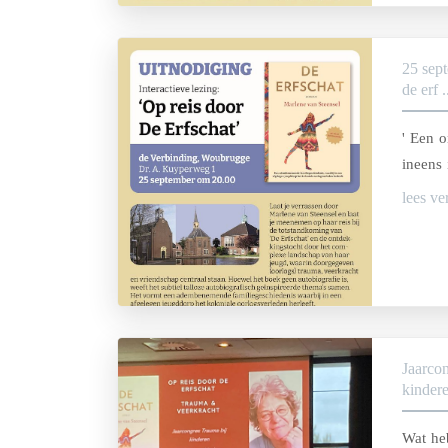
25 sept
de erf .
' Een 
ineens 
lees ve
Jaarco
kindere
Wat he