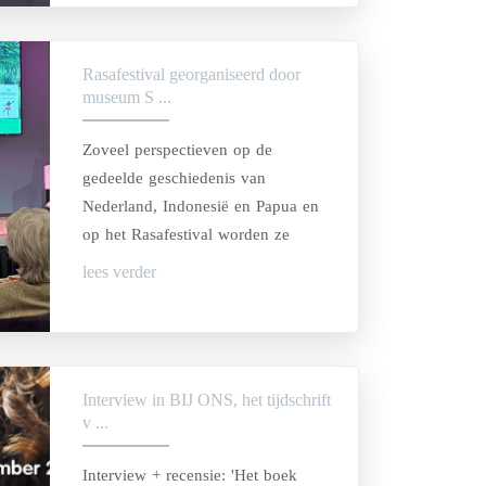
Rasafestival georganiseerd door
museum S ...
Zoveel perspectieven op de
gedeelde geschiedenis van
Nederland, Indonesië en Papua en
op het Rasafestival worden ze
getoond in alle geuren, kleuren,
lees verder
muziek en verhalen die daarbij
horen.
Interview in BIJ ONS, het tijdschrift
v ...
Interview + recensie: 'Het boek