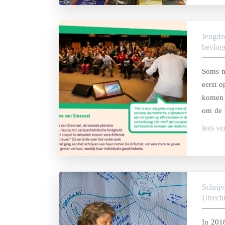
Jeugdz
bevloge
Soms m
eerst 
komen 
om de 
vanuit 
lees ve
kunnen
Schrij
Utrech
In 2018